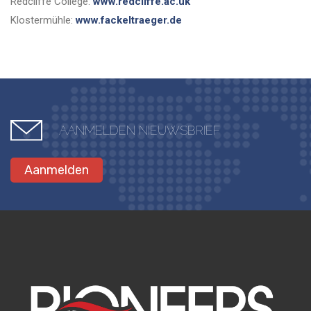
Redcliffe College:
www.redcliffe.ac.uk
Klostermühle:
www.fackeltraeger.de
AANMELDEN NIEUWSBRIEF
Aanmelden